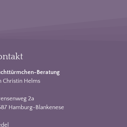
ontakt
uchttürmchen-Beratung
 Christin Helms
rensenweg 2a
587 Hamburg-Blankenese
del