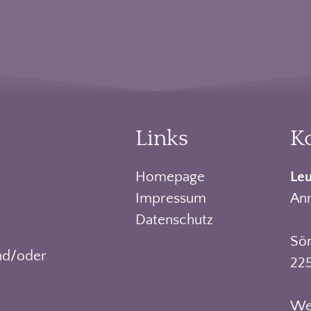
Links
K
Homepage
Le
Impressum
Ann
Datenschutz
Sö
nd/oder
22
We