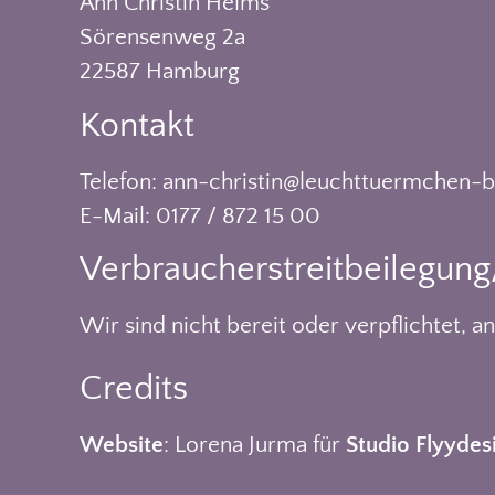
Ann Christin Helms
Sörensenweg 2a
22587 Hamburg
Kontakt
Telefon: ann-christin@leuchttuermchen-
E-Mail: 0177 / 872 15 00
Verbraucher­streit­beilegung
Wir sind nicht bereit oder verpflichtet, 
Credits
Website
: Lorena Jurma für
Studio Flyydes